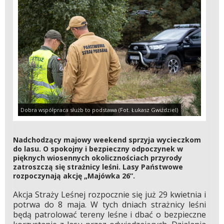
Dobra współpraca służb to podstawa (Fot. Łukasz Gwiździel)
Nadchodzący majowy weekend sprzyja wycieczkom
do lasu. O spokojny i bezpieczny odpoczynek w
pięknych wiosennych okolicznościach przyrody
zatroszczą się strażnicy leśni. Lasy Państwowe
rozpoczynają akcję „Majówka 26”.
Akcja Straży Leśnej rozpocznie się już 29 kwietnia i
potrwa do 8 maja. W tych dniach strażnicy leśni
będą patrolować tereny leśne i dbać o bezpieczne