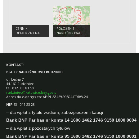
PUNKT SPRZEDAŻY
BEZPOŚREDNIEJ
DZICZYZNY OHZ
LP "GAJDOWE"
CENNIK
POŁOŻENIE
DETALICZNY NA
NADLEŚNICTWA
CHOINKI I
RUDZINIEC
STROISZ
KONTAKT:
PGL LP NADLEŚNICTWO RUDZINIEC
ul. Leśna 7
44-160 Rudziniec
tel. 032 300 81 50
rudziniec@katowice.lasy.gov.pl
Adres do e-doręczeń: AE:PL-53469-99504-ITRRW-24
NIP
631 011 23 28
– dla wpłat z tytułu wadium, zabezpieczeń i kaucji
Bank BNP Paribas nr konta 14 1600 1462 1746 9150 1000 0004
– dla wpłat z pozostałych tytułów
Bank BNP Paribas nr konta 95 1600 1462 1746 9150 1000 0001