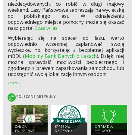
niezdecydowanych, co robić w długi majowy
weekend, Lasy Państwowe zapraszają na wycieczkę
do pobliskiego lasu. W odnalezieniu
odpowiedniego miejsca pomocny może się okazać
nasz portal
Czas w las
.
Wybierając się na spacer do lasu, warto
odpowiednio wcześniej zaplanować swoją
wycieczkę, np. korzystając z bezpłatnej aplikacji
mBDL (
Mobilny Bank Danych o Lasach
). Dzięki niej
można sprawdzić możliwości bezpiecznego i
zgodnego z prawem zaparkowania samochodu lub
udostępnić swoją lokalizację innym osobom.
Zobacz »
POLECANE ARTYKUŁY
POLECANE ARTYKUŁY
ZAJĘCIA
SPRZEDAŻ
OFERTA DLA
EDUKACYJNE
DZICZYZNY -
MYŚLIWYCH