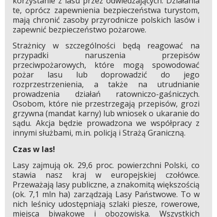
korzystanie z lasu przez odwiedzających. Działania
te, oprócz zapewnienia bezpieczeństwa turystom,
mają chronić zasoby przyrodnicze polskich lasów i
zapewnić bezpieczeństwo pożarowe.
Strażnicy w szczególności będą reagować na
przypadki naruszenia przepisów
przeciwpożarowych, które mogą spowodować
pożar lasu lub doprowadzić do jego
rozprzestrzenienia, a także na utrudnianie
prowadzenia działań ratowniczo-gaśniczych.
Osobom, które nie przestrzegają przepisów, grozi
grzywna (mandat karny) lub wniosek o ukaranie do
sądu. Akcja będzie prowadzona we współpracy z
innymi służbami, m.in. policją i Strażą Graniczną.
Czas w las!
Lasy zajmują ok. 29,6 proc. powierzchni Polski, co
stawia nasz kraj w europejskiej czołówce.
Przeważają lasy publiczne, a znakomitą większością
(ok. 7,1 mln ha) zarządzają Lasy Państwowe. To w
nich leśnicy udostępniają szlaki piesze, rowerowe,
miejsca biwakowe i obozowiska. Wszystkich