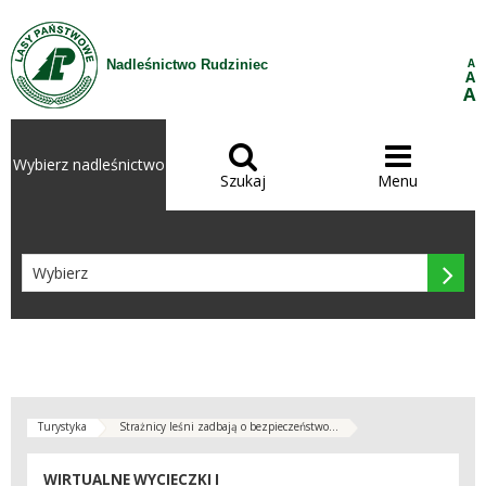
Przejdź do treści
A
Nadleśnictwo Rudziniec
A
A


Wybierz nadleśnictwo
Szukaj
Menu

Turystyka
Strażnicy leśni zadbają o bezpieczeństwo...
WIRTUALNE WYCIECZKI I