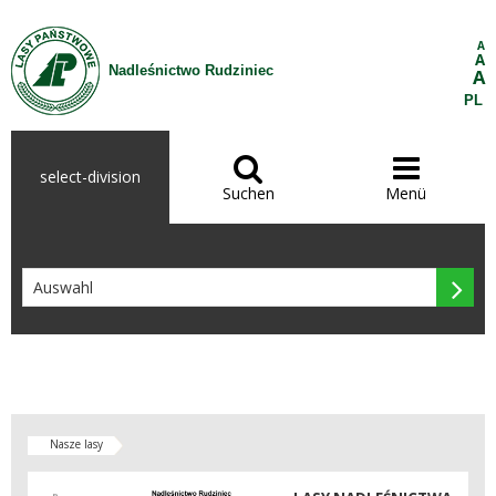
Zum Inhalt wechseln
A
A
Nadleśnictwo Rudziniec
A
PL


select-division
Suchen
Menü

Nasze lasy