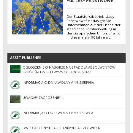
PGL LASY PAŃSTWOWE
Der Staatsforstbetrieb „Lasy
Państwowe" ist das größte
Unternehmen auf der Ebene der
staatlichen Forstverwaltung in
der Europäischen Union. Er wird
in diesem Jahr 90 Jahre alt.
ASSET PUBLISHER
ASSET PUBLISHER
OGŁOSZENIE O NABORZE NA STAŻ DLA ABSOLWENTÓW
SZKÓŁ ŚREDNICH I WYŻSZYCH 2026/2027
INFORMACJA O DNIU WOLNYM 14 SIERPNIA
UWAGA!!! ZAGROŻENIE!!!!
INFORMACJA O DNIU WOLNYM 5 CZERWCA
DWIE GODZINY DLA RODZINY/DLA CZŁOWIEKA