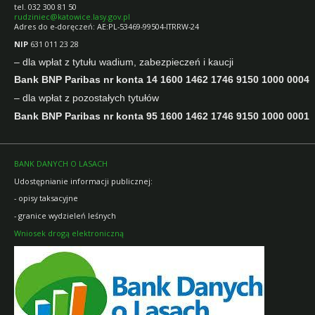
tel. 032 300 81 50
rudziniec@katowice.lasy.gov.pl
Adres do e-doręczeń: AE:PL-53469-99504-ITRRW-24
NIP
631 011 23 28
– dla wpłat z tytułu wadium, zabezpieczeń i kaucji
Bank BNP Paribas nr konta 14 1600 1462 1746 9150 1000 0004
– dla wpłat z pozostałych tytułów
Bank BNP Paribas nr konta 95 1600 1462 1746 9150 1000 0001
BANK DANYCH O LASACH
Udostępnianie informacji publicznej:
- opisy taksacyjne
- granice wydzieleń leśnych
Wniosek drogą elektroniczną